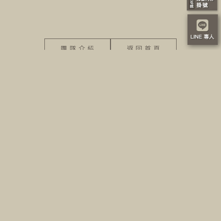
團 隊 介 紹
返 回 首 頁
04-2251-0325
南屯館
04-2247-1365
北屯館
@lumez
LINE
客服服務時段
星期一 ~ 星期日 10:00 ~21:00