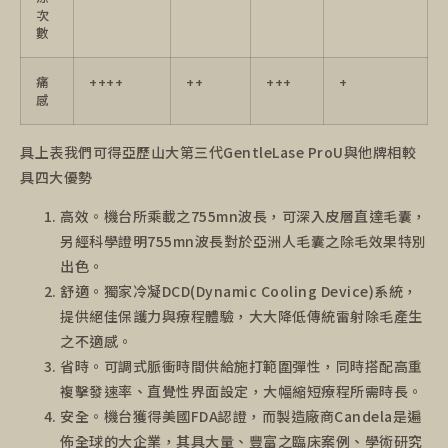
次
數
痛
++++
++
+++
+
感
具上表我們可得亞歷山大第三代GentleLase ProU與他牌相較
具四大優勢
高效。機台所乘載之755mn波長，可深入皮層直達毛囊，
另經科學證明755mn波長對於亞洲人毛囊之除毛效果特別
出色。
舒適。獨家冷凝DCD(Dynamic Cooling Device)系統，
提供絕佳保護力與療程體驗，大大降低傳統雷射除毛產生
之不適感。
省時。可調式脈衝時間供給施打範圍彈性，同時搭配高重
複擊發速率、直覺性界面設定，大幅縮短療程所需時長。
安全。機台獲得美國FDA認證，而製造廠商Candela是遍
佈全球的大企業，其具大量、豐富之臨床案例、學術研究