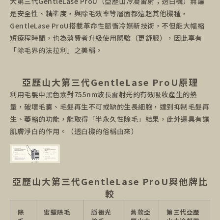
大第三代GentleLase ProU（亞歷山冷凝雷射；透白機）無論
是安全性、精準度，與除毛效率等層面都遠超其他機種，
GentleLase ProU搭載革命性脈衝冷媒新技術，不但能大幅縮
短療程時間，也為消費者升級使用體驗（更舒服），因此享有
「除毛界的法拉利」之美稱。
亞歷山大第三代GentleLase ProU原理
利用毛髮中黑色素對755nm波長雷射光的有效吸收產生的熱
量，破壞毛囊、毛髮再生不可或缺的生長細胞，達到抑制毛髮再
生、萎縮的功能，能取得「半永久性除毛」結果，此外還具有讓
肌膚淨白的作用。（透白機的俗稱由來）
亞歷山大第三代GentleLase ProU與他牌比
較
除
蜜蠟除毛
脈衝光
舊款亞
第三代亞歷