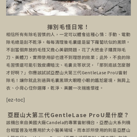
揮別毛怪日常！
相信所有有除毛習慣的人，一定可以體會這種心情：手動、電動
除毛總是刮不乾淨，每每清理後毛囊還是留下蘿蔔坑似的黑頭。
不刮當個奔放的毛怪又擔心美觀問題，花了大把金子購買除毛
刀、美體刀，實際使用卻也達不到理想的效果；此外，不良的除
毛習慣還可能引致皮膚暗沈、毛囊炎等狀況，「那到底該怎麼辦
才好啊？」你應該試試亞歷山大第三代GentleLase ProU雷射
除毛！讓你就此別過與毛囊黑頭大眼瞪小眼的尷尬窘境，無肩上
衣、小背心任你選擇，乾淨、美麗一次揣進懷裡。
[ez-toc]
亞歷山大第三代GentleLase ProU是什麼？
該機台來自美國大廠Candela的專業雷射機台，亞歷山大系列機
台相當普及地應用於大小醫美場域，而本診所使用的則是亞歷山