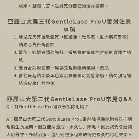
成果，整體而言，是能充分信任的優秀設備。
亞歷山大第三代GentleLase ProU雷射注意
事項
若是先天有過敏體質（蟹足腫、光敏感、重大疾病者等）
請務必先告訴醫師
懷孕、妊娠者請勿施打，避免雷射造成的宮縮影響體內胎
兒
進行雷射療程前一周請先暫停酸類藥物、產品
雷射療程結束後黑色素沉澱部位可能會結痂，請勿刮摳讓
結痂皮層自然脫落
亞歷山大第三代GentleLase ProU常見Q&A
Q：打GentleLase Pro可以永久除毛嗎？
A：亞歷山大第三代GentleLase ProU雷射除毛機能夠有效抑制
毛髮生長週期，但並無法達成「永久性」除毛，因此我們會建議
大家分次、多點治療，進行完整療程來取得更長久的除毛效果。