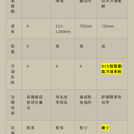
毛
除毛
歷山大
山大冷凝雷
技
射
術
波
X
512-
755nm
755nm
長
1200nm
能
X
低
高
高
量
冷
X
X
X
DCD智慧動
凝
能冷凝系統
系
統
治
易腫痛或
除毛效
痛感較
舒適精準有
療
造成毛囊
率較低
為強烈
效率
效
炎
果
治
較多
較多
較少
最少
療