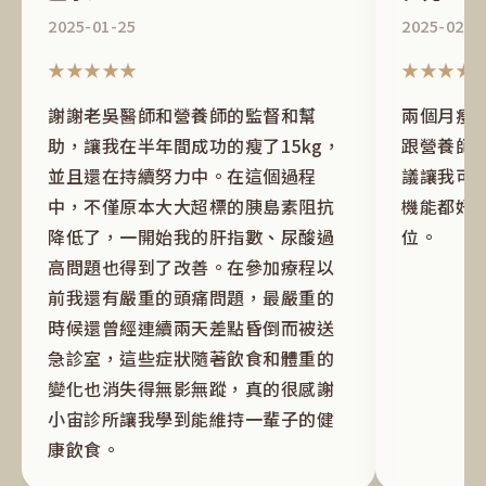
2025-01-25
2025-02-0
★★★★★
★★★★
謝謝老吳醫師和營養師的監督和幫
兩個月瘦
助，讓我在半年間成功的瘦了15kg，
跟營養師
並且還在持續努力中。在這個過程
議讓我可
中，不僅原本大大超標的胰島素阻抗
機能都好
降低了，一開始我的肝指數、尿酸過
位。
高問題也得到了改善。在參加療程以
前我還有嚴重的頭痛問題，最嚴重的
時候還曾經連續兩天差點昏倒而被送
急診室，這些症狀隨著飲食和體重的
變化也消失得無影無蹤，真的很感謝
小宙診所讓我學到能維持一輩子的健
康飲食。