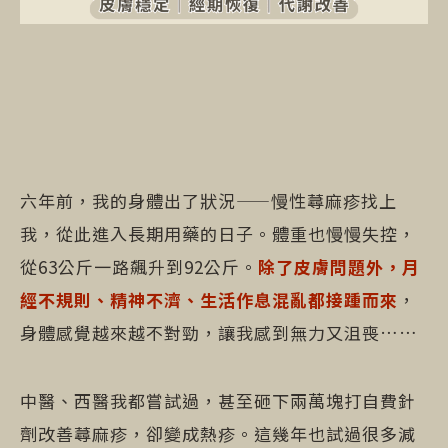
六年前，我的身體出了狀況——慢性蕁麻疹找上
我，從此進入長期用藥的日子。體重也慢慢失控，
從63公斤一路飆升到92公斤。
除了皮膚問題外，月
經不規則、精神不濟、生活作息混亂都接踵而來
，
身體感覺越來越不對勁，讓我感到無力又沮喪……
中醫、西醫我都嘗試過，甚至砸下兩萬塊打自費針
劑改善蕁麻疹，卻變成熱疹。這幾年也試過很多減