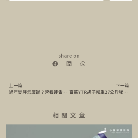
share on
上一篇
下一篇
過年變胖怎麼辦？營養師告訴你過年怎麼吃不會胖！
百萬YTR胡子減重27公斤秘訣！3個月狂降11%體脂，醫曝3減肥關鍵
相 關 文 章