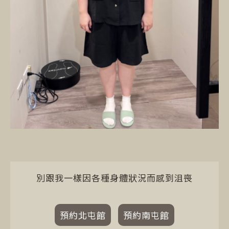
別跟我一樣因各種身體狀況而感到沮喪
預約北屯館
預約南屯館