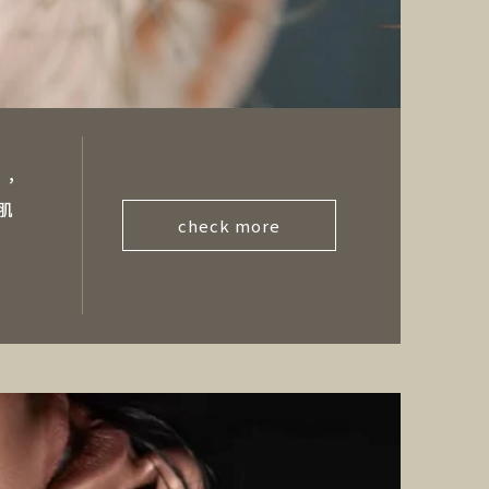
賓，
肌
check more