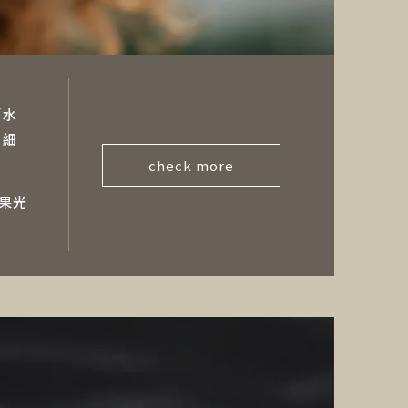
「水
，細
check more
果光