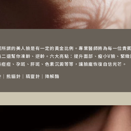
而所謂的美人臉是有一定的黃金比例。專業醫師將為每一位貴
無二還幫你凍齡、逆齡。六大亮點：提升面部、瘦小V臉、緊緻
善痘痘、孕斑、肝斑、色素沉澱等等，讓臉龐恢復自信光芒。
針｜熊貓針｜精靈針｜降解酶