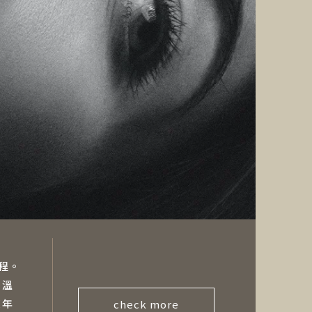
程。
層溫
復年
check more