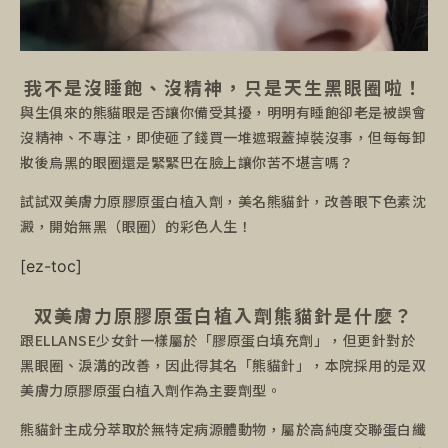
我不是沒睡飽、沒精神，只是天生黑眼圈啦！
與生俱來的熊貓眼是否讓你備受其擾，明明有睡飽卻老是被誤會
沒精神、不專注，即使砸了錢買一堆遮瑕蓋掉裝沒事，但每每卸
妝後烏黑的眼圈還是緊緊巴在臉上讓你苦不堪言嗎？
試試双美膚力原膠原蛋白植入劑，美名熊貓針，改善眼下色素沈
澱，開始無黑（眼圈）的彩色人生！
[ez-toc]
双美膚力原膠原蛋白植入劑熊貓針是什麼？
跟ELLANSE少女針一樣屬於「膠原蛋白填充劑」，但更針對於
黑眼圈、淚溝的改善，因此得其名「熊貓針」，本院採用的是双
美膚力原膠原蛋白植入劑作為主要劑型。
熊貓針主成分萃取於無特定病源體動物，屬於高純度交聯蛋白纖