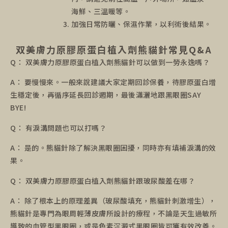
海鮮、三溫暖等。
加強日常防曬、保濕作業，以利術後結果。
双美膚力原膠原蛋白植入劑熊貓針常見Q&A
Q： 双美膚力原膠原蛋白植入劑熊貓針可以做到一勞永逸嗎？
A： 要慢慢來。一般來說建議大家定期回診保養，待膠原蛋白增
生穩定後，再循序延長回診週期，最後瀟灑地跟黑眼圈SAY
BYE!
Q： 有淚溝問題也可以打嗎？
A： 是的。熊貓針除了解決黑眼圈困擾，同時亦有填補淚溝的效
果。
Q： 双美膚力原膠原蛋白植入劑熊貓針跟玻尿酸差在哪？
A： 除了根本上的原理差異（玻尿酸填充，熊貓針刺激增生），
熊貓針是專門為眼周輕薄皮膚所設計的療程，不論是天生過敏所
導致的血管型黑眼圈，或是色素沉澱式黑眼圈皆可獲有效改善。