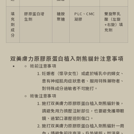
填
膠原蛋白增
糖胺
PLC、CMC
雙旋聚乳
充
生劑
聚糖
凝膠
酸（左旋
劑
+右旋）填
成
充劑
分
双美膚力原膠原蛋白植入劑熊貓針注意事項
術前注意事項
妊娠者（懷孕女性）或處於哺乳中的婦女、
患有神經肌肉症狀患者、服用特殊藥物者、
對特殊成分過敏者不可施打。
術後注意事項
施打双美膚力原膠原蛋白植入劑熊貓針後，
請避免用力擠壓注射部位，也要避免攜帶眼
鏡、過緊口罩壓迫到傷口。
施打双美膚力原膠原蛋白植入劑熊貓針一周
內，請避免前往高溫、戶外場所，如溫泉、