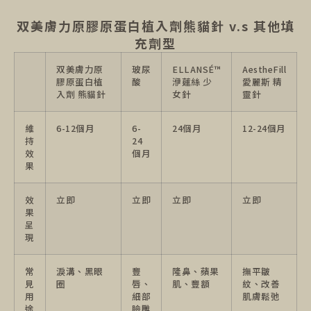
双美膚力原膠原蛋白植入劑熊貓針 v.s 其他填
充劑型
双美膚力原
玻尿
ELLANSÉ™
AestheFill
膠原蛋白植
酸
洢蓮絲 少
愛麗斯 精
入劑 熊貓針
女針
靈針
維
6-12個月
6-
24個月
12-24個月
持
24
效
個月
果
效
立即
立即
立即
立即
果
呈
現
常
淚溝、黑眼
豐
隆鼻、蘋果
撫平皺
見
圈
唇、
肌、豐額
紋、改善
用
細部
肌膚鬆弛
途
臉雕