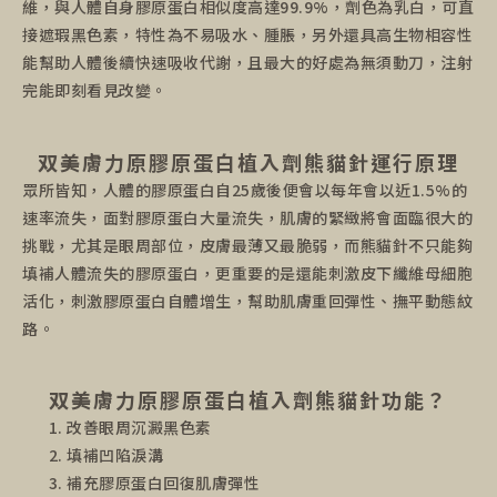
維，與人體自身膠原蛋白相似度高達99.9%，劑色為乳白，可直
接遮瑕黑色素，特性為不易吸水、腫脹，另外還具高生物相容性
能幫助人體後續快速吸收代謝，且最大的好處為無須動刀，注射
完能即刻看見改變。
双美膚力原膠原蛋白植入劑熊貓針運行原理
眾所皆知，人體的膠原蛋白自25歲後便會以每年會以近1.5%的
速率流失，面對膠原蛋白大量流失，肌膚的緊緻將會面臨很大的
挑戰，尤其是眼周部位，皮膚最薄又最脆弱，而熊貓針不只能夠
填補人體流失的膠原蛋白，更重要的是還能刺激皮下纖維母細胞
活化，刺激膠原蛋白自體增生，幫助肌膚重回彈性、撫平動態紋
路。
双美膚力原膠原蛋白植入劑熊貓針功能？
改善眼周沉澱黑色素
填補凹陷淚溝
補充膠原蛋白回復肌膚彈性