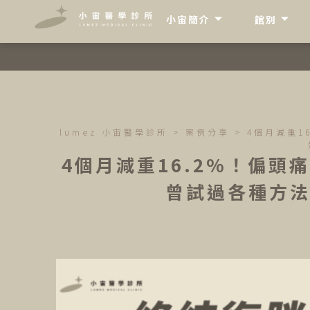
"
"
小宙簡介
館別
lumez 小宙醫學診所
>
案例分享
>
4個月減重1
4個月減重16.2%！偏
曾試過各種方