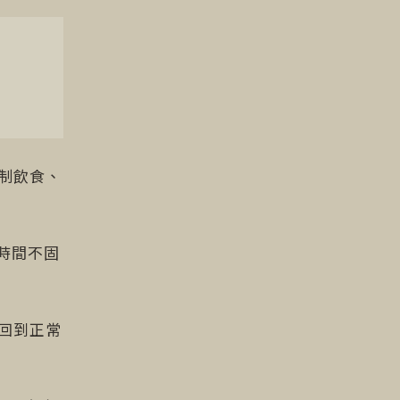
制飲食、
時間不固
一回到正常