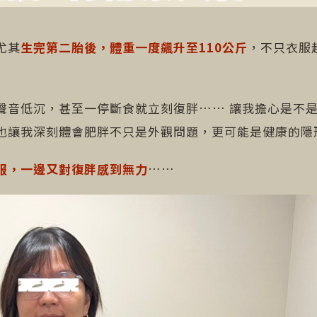
尤其
生完第二胎後，體重一度飆升至110公斤
，不只衣服
聲音低沉，甚至一停斷食就立刻復胖…… 讓我擔心是不
也讓我深刻體會肥胖不只是外觀問題，更可能是健康的隱
服，一邊又對復胖感到無力
……