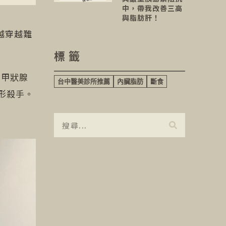
中，帶我改善三高
與脂肪肝！
越穿越難
標籤
是甲狀腺
台中醫美診所推薦
內臟脂肪
斷食
形殺手。