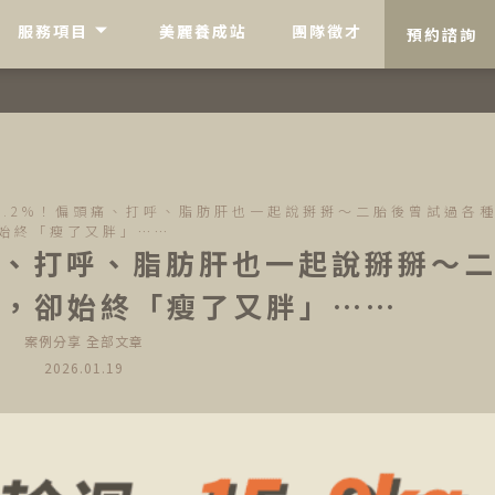
服務項目
美麗養成站
團隊徵才
預約諮詢
6.2%！偏頭痛、打呼、脂肪肝也一起說掰掰～二胎後曾試過各
始終「瘦了又胖」……
頭痛、打呼、脂肪肝也一起說掰掰～
法，卻始終「瘦了又胖」……
案例分享
全部文章
2026.01.19