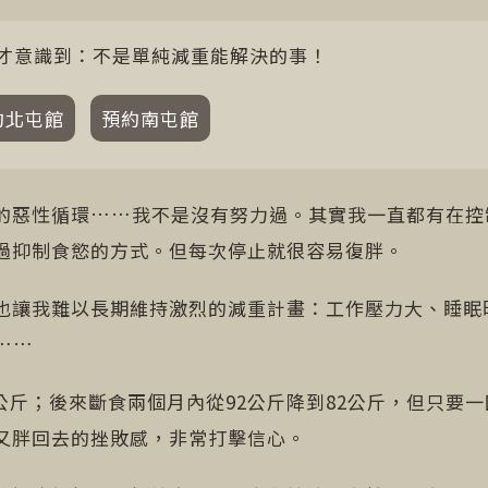
才意識到：不是單純減重能解決的事！
約北屯館
預約南屯館
的惡性循環……我不是沒有努力過。其實我一直都有在控
過抑制食慾的方式。但每次停止就很容易復胖。
也讓我難以長期維持激烈的減重計畫：工作壓力大、睡眠
……
0公斤；後來斷食兩個月內從92公斤降到82公斤，但只要
又胖回去的挫敗感，非常打擊信心。