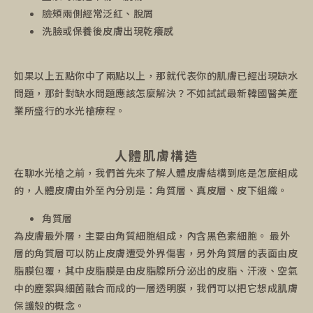
臉頰兩側經常泛紅、脫屑
洗臉或保養後皮膚出現乾癢感
如果以上五點你中了兩點以上，那就代表你的肌膚已經出現缺水
問題，那針對缺水問題應該怎麼解決？不如試試最新韓國醫美產
業所盛行的水光槍療程。
人體肌膚構造
在聊水光槍之前，我們首先來了解人體皮膚結構到底是怎麼組成
的，人體皮膚由外至內分別是：角質層、真皮層、皮下組織。
角質層
為皮膚最外層，主要由角質細胞組成，內含黑色素細胞。 最外
層的角質層可以防止皮膚遭受外界傷害，另外角質層的表面由皮
脂膜包覆，其中皮脂膜是由皮脂腺所分泌出的皮脂、汗液、空氣
中的塵絮與細菌融合而成的一層透明膜，我們可以把它想成肌膚
保護殼的概念。