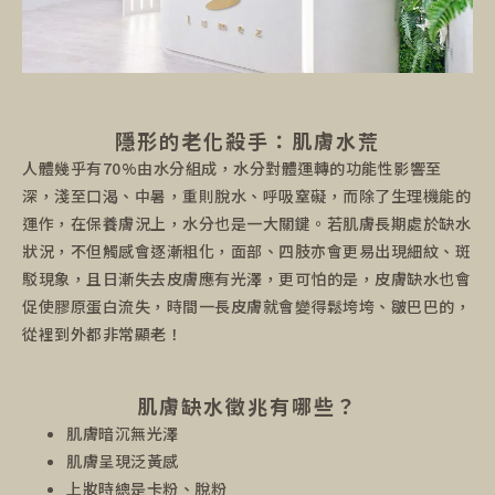
隱形的老化殺手：肌膚水荒
人體幾乎有70%由水分組成，水分對體運轉的功能性影響至
深，淺至口渴、中暑，重則脫水、呼吸窒礙，而除了生理機能的
運作，在保養膚況上，水分也是一大關鍵。若肌膚長期處於缺水
狀況，不但觸感會逐漸粗化，面部、四肢亦會更易出現細紋、斑
駁現象，且日漸失去皮膚應有光澤，更可怕的是，皮膚缺水也會
促使膠原蛋白流失，時間一長皮膚就會變得鬆垮垮、皺巴巴的，
從裡到外都非常顯老！
肌膚缺水徵兆有哪些？
肌膚暗沉無光澤
肌膚呈現泛黃感
上妝時總是卡粉、脫粉