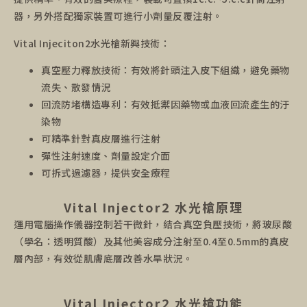
器，另外搭配獨家裝置可進行小劑量反覆注射。
Vital Injeciton2水光槍新興技術：
真空壓力釋放技術：有效將針頭注入皮下組織，避免藥物
流失、散發情況
回流防堵構造專利：有效抵禦因藥物或血液回流產生的汙
染物
可精準針對真皮層進行注射
彈性注射速度、劑量設定介面
可拆式過濾器，提供安全療程
Vital Injector2 水光槍原理
運用電腦操作儀器控制若干微針，結合真空負壓技術，將玻尿酸
（學名：透明質酸）及其他美容成分注射至0.4至0.5mm的真皮
層內部，有效從肌膚底層改善水旱狀況。
Vital Injector2 水光槍功能