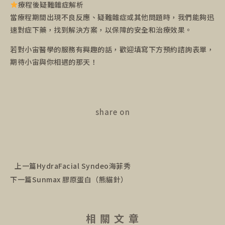
療程後疑難雜症解析
當療程期間出現不良反應、疑難雜症或其他問題時，我們能夠迅
速對症下藥，找到解決方案，以保障的安全和治療效果。
若對小宙醫學的服務有興趣的話，歡迎填寫下方預約諮詢表單，
期待小宙與你相遇的那天！
share on
上一篇
HydraFacial Syndeo海菲秀
下一篇
Sunmax 膠原蛋白（熊貓針）
相 關 文 章