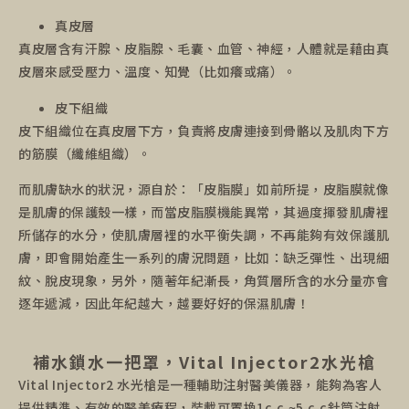
真皮層
真皮層含有汗腺、皮脂腺、毛囊、血管、神經，人體就是藉由真
皮層來感受壓力、溫度、知覺（比如癢或痛）。
皮下組織
皮下組織位在真皮層下方，負責將皮膚連接到骨骼以及肌肉下方
的筋膜（纖維組織）。
而肌膚缺水的狀況，源自於：「皮脂膜」如前所提，皮脂膜就像
是肌膚的保護殼一樣，而當皮脂膜機能異常，其過度揮發肌膚裡
所儲存的水分，使肌膚層裡的水平衡失調，不再能夠有效保護肌
膚，即會開始產生一系列的膚況問題，比如：缺乏彈性、出現細
紋、脫皮現象，另外，隨著年紀漸長，角質層所含的水分量亦會
逐年遞減，因此年紀越大，越要好好的保濕肌膚！
補水鎖水一把罩，Vital Injector2水光槍
Vital Injector2 水光槍是一種輔助注射醫美儀器，能夠為客人
提供精準、有效的醫美療程，裝載可置換1c.c.~5.c.c針筒注射