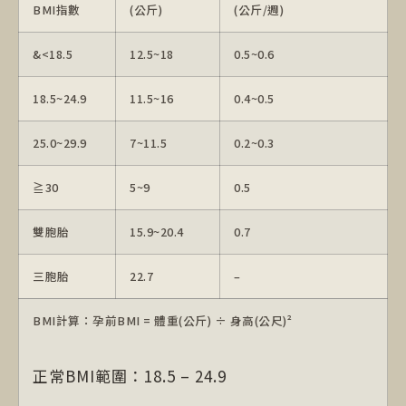
BMI指數
(公斤)
(公斤/週)
&<18.5
12.5~18
0.5~0.6
18.5~24.9
11.5~16
0.4~0.5
25.0~29.9
7~11.5
0.2~0.3
≧30
5~9
0.5
雙胞胎
15.9~20.4
0.7
三胞胎
22.7
–
BMI計算：孕前BMI = 體重(公斤) ÷ 身高(公尺)²
正常BMI範圍：18.5 – 24.9