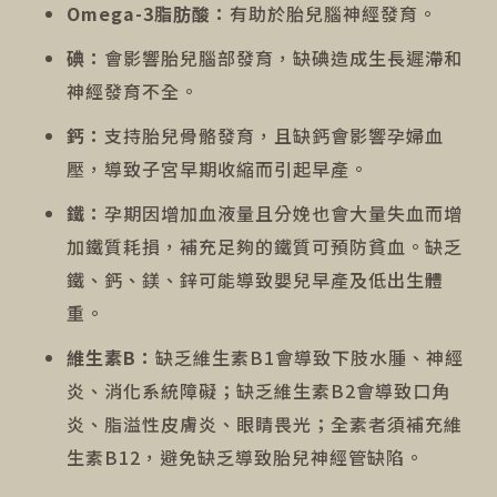
Omega-3
脂肪酸：
有助於胎兒腦神經發育。
碘：
會影響胎兒腦部發育，缺碘造成生長遲滯和
神經發育不全。
鈣：
支持胎兒骨骼發育，且缺鈣會影響孕婦血
壓，導致子宮早期收縮而引起早產。
鐵：
孕期因增加血液量且分娩也會大量失血而增
加鐵質耗損，補充足夠的鐵質可預防貧血。缺乏
鐵、鈣、鎂、鋅可能導致嬰兒早產及低出生體
重。
維生素B：
缺乏維生素B1會導致下肢水腫、神經
炎、消化系統障礙；缺乏維生素B2會導致口角
炎、脂溢性皮膚炎、眼睛畏光；全素者須補充維
生素B12，避免缺乏導致胎兒神經管缺陷。