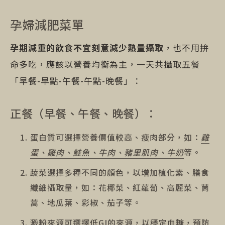
孕婦減肥菜單
孕期減重的飲食不宜刻意減少熱量攝取
，也不用拚
命多吃，應該以營養均衡為主，一天共攝取五餐
「早餐-早點-午餐-午點-晚餐」：
正餐（早餐、午餐、晚餐）：
蛋白質可選擇營養價值較高、瘦肉部分，如：
雞
蛋、雞肉、鮭魚、牛肉、豬里肌肉、牛奶
等。
蔬菜選擇多種不同的顏色，以增加植化素、膳食
纖維攝取量，如：花椰菜、紅蘿蔔、高麗菜、茼
蒿、地瓜葉、彩椒、茄子等。
澱粉來源可選擇低GI的來源，以穩定血糖，預防