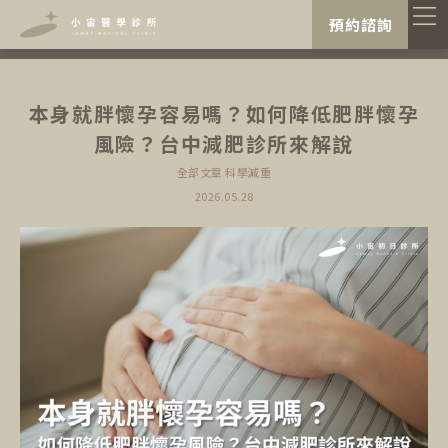
"
"
預約諮詢
本身就胖懷孕容易嗎？如何降低肥胖懷孕
風險？台中減肥診所來解說
全部文章
科學減重
2026.05.28