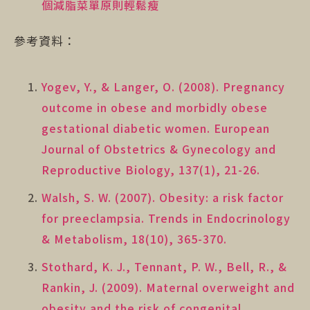
個減脂菜單原則輕鬆瘦
參考資料：
Yogev, Y., & Langer, O. (2008). Pregnancy
outcome in obese and morbidly obese
gestational diabetic women. European
Journal of Obstetrics & Gynecology and
Reproductive Biology, 137(1), 21-26.
Walsh, S. W. (2007). Obesity: a risk factor
for preeclampsia. Trends in Endocrinology
& Metabolism, 18(10), 365-370.
Stothard, K. J., Tennant, P. W., Bell, R., &
Rankin, J. (2009). Maternal overweight and
obesity and the risk of congenital