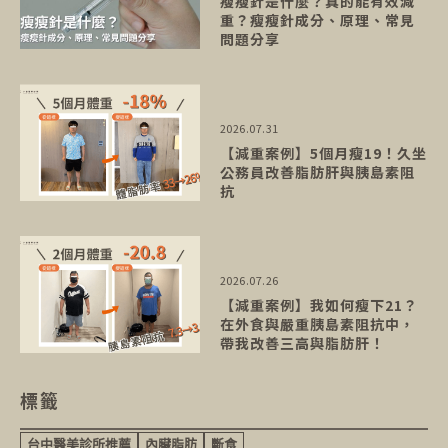
瘦瘦針是什麼？真的能有效減
重？瘦瘦針成分、原理、常見
問題分享
2026.07.31
【減重案例】5個月瘦19！久坐
公務員改善脂肪肝與胰島素阻
抗
2026.07.26
【減重案例】我如何瘦下21？
在外食與嚴重胰島素阻抗中，
帶我改善三高與脂肪肝！
標籤
台中醫美診所推薦
內臟脂肪
斷食