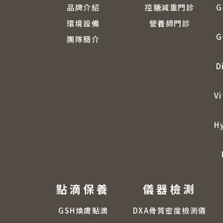
品牌介紹
控糖減重門診
G
環境設備
營養師門診
G
團隊簡介
D
Vi
H
點滴保養
儀器檢測
GSH煥膚點滴
DXA骨質密度檢測儀