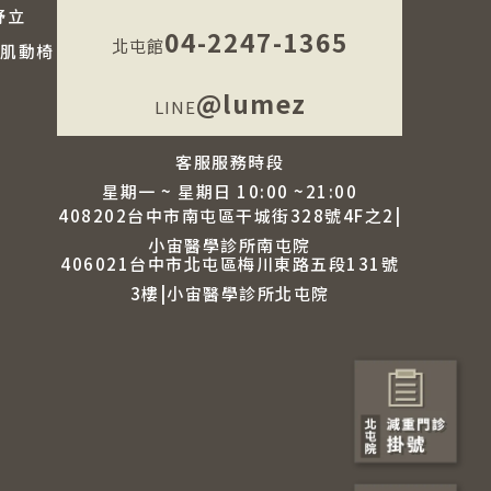
先舒立
04-2247-1365
北屯館
X 肌動椅
@lumez
LINE
客服服務時段
星期一 ~ 星期日 10:00 ~21:00
408202台中市南屯區干城街328號4F之2|
小宙醫學診所南屯院
406021台中市北屯區梅川東路五段131號
3樓|小宙醫學診所北屯院