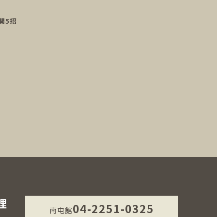
開5招
理
04-2251-0325
南屯館