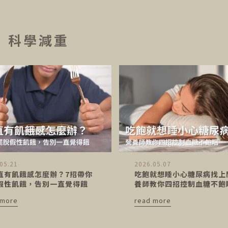
科學減重
05.21
2026.05.07
直有飢餓感怎麼辦？7招帶你
吃飽就想睡小心糖尿病找上
假性飢餓，告別一直覺得餓
養師教你四招控制血糖不飽
 more
read more