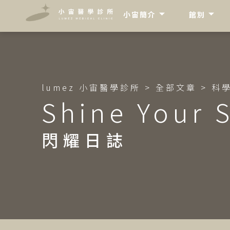
"
"
小宙簡介
館別
lumez 小宙醫學診所
>
全部文章
>
科
Shine Your S
閃耀日誌