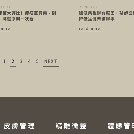
03.03
2026.02.11
瘦筆大評比】瘦瘦筆費用、副
猛健樂復胖有原因，醫師公
、挑選原則一次看
降低猛健樂復胖率
 more
read more
1
2
3
4
5
NEXT
皮膚管理
精雕微整
體態管