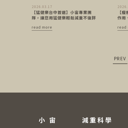
2026.03.17
2026.
【猛健樂台中首選】小宙專業團
【瘦
隊，讓您用猛健樂輕鬆減重不復胖
作用
read more
read
PREV
小 宙
減重科學