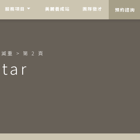
服務項目
美麗養成站
團隊徵才
預約諮詢
學減重
>
第 2 頁
tar