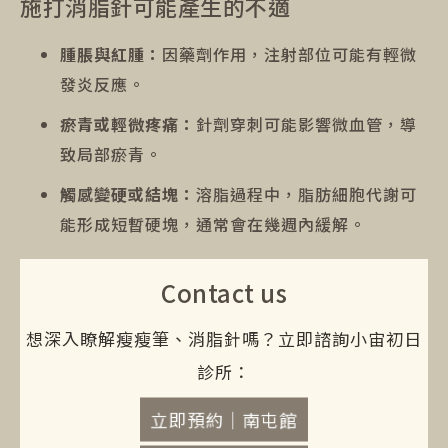
施打消脂針可能產生的不適
腫脹與紅腫：
因藥劑作用，注射部位可能有輕微
發炎反應。
瘀青或輕微疼痛：
針劑穿刺可能影響微血管，導
致局部瘀青。
觸感變硬或結塊：
溶脂過程中，脂肪細胞代謝可
能形成短暫硬塊，通常會在幾週內緩解。
Contact us
想深入瞭解瘦瘦筆、消脂針嗎？立即諮詢小宙初日
診所：
立即預約｜南屯館