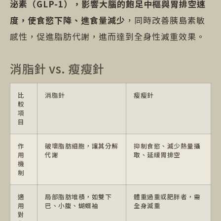
泌素（GLP-1），影響大腦的飽足中樞與胃排空速
度，使食慾下降、進食量減少
，同時改善胰島素敏
感性，促進脂肪代謝，進而達到全身性減重效果。
消脂針 vs. 瘦瘦針
比
消脂針
瘦瘦針
較
項
目
作
破壞脂肪細胞，讓其分解
抑制食慾、減少熱量攝
用
代謝
取、延緩胃排空
機
制
適
局部脂肪堆積，如雙下
體重過重或肥胖者，需
用
巴、小腹、蝴蝶袖
全身減重
對