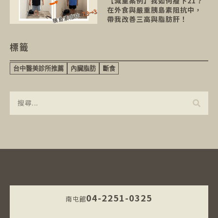
【減重案例】我如何瘦下21？
在外食與嚴重胰島素阻抗中，
帶我改善三高與脂肪肝！
標籤
台中醫美診所推薦
內臟脂肪
斷食
04-2251-0325
南屯館