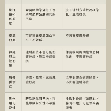
施打
需醫師精準施打，否
皮下注射方式較為標準
技術
則可能導致脂肪代謝
化，風險較低
依賴
不均
度
皮膚
可能導致皮膚凹凸不
不影響皮膚外觀
問題
平、不對稱
神經
注射部位不當可能影
作用機制為調控食慾與
與血
響神經，導致神經受
代謝，不影響神經
管影
損
響
局部
瘀青、腫脹、感染風
主要影響食慾與腸胃，
併發
險較高
不影響注射部位
症
副作
若脂肪代謝不均，可
多數副作用（如噁心、
用可
能導致永久性不平整
腸胃不適）可在停藥後
逆性
恢復