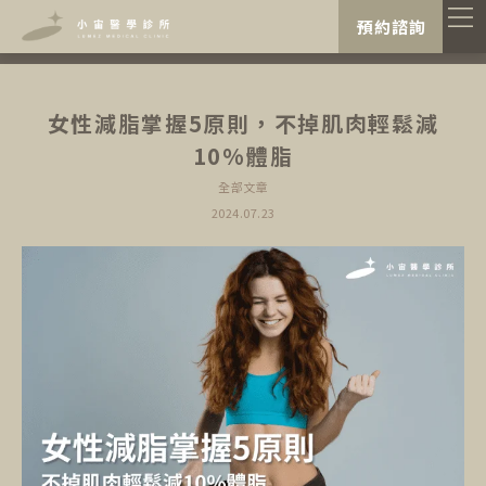
"
"
預約諮詢
女性減脂掌握5原則，不掉肌肉輕鬆減
10%體脂
全部文章
2024.07.23