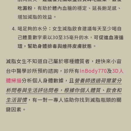
吃澱粉
，有助於體內血糖的穩定、延長飽足感、
增加減脂的效益。
喝足夠的水分：女生減脂飲食建議每天至少喝自
己體重數字乘以30至35毫升的水，
可促進血液循
環，幫助身體排毒與維持皮膚狀態
。
減脂女生不知道自己屬於哪種體質者，趕快來小宙
台中醫學診所預約諮詢，診所有
InBody770
及
3D人
體掃描
分析個人身體數據，且
營養師透過荷爾蒙分
析問卷與生活評估問卷，根據你個人體質、飲食和
生活習慣
，有一對一專人協助你找到減脂瓶頸的關
鍵因素。