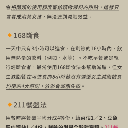
會
把醣類的使用額度留給精緻澱粉的甜點，這樣只
會養成泡芙女孩
，無法達到減脂效益。
168斷食
一天中只有8小時可以進食，在剩餘的16小時內，飲
用無熱量的飲料（例如、水等）。不吃早餐或是執
行輕斷食者，最常使用168斷食法來幫助減脂，但女
生減脂餐
在可進食的8小時若沒有遵循女生減脂飲食
均衡的4大原則，依然會減脂失敗
。
211餐盤法
用餐時將餐盤平均分成4等份，
蔬菜佔1／2、豆魚
蛋肉類佔1／4份，剩餘的則是全穀雜糧類
。
211餐