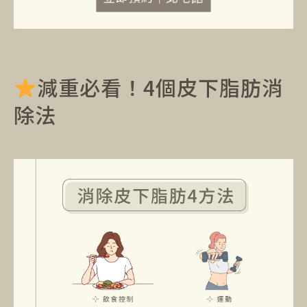
減重必看！4個皮下脂肪消
除法