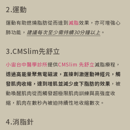
2.運動
運動有助燃燒脂肪從而達到
減脂
效果，亦可增強心
肺功能，
建議每次至少需持續30分鐘以上
。
3.CMSlim先舒立
小宙台中醫學診所
提供
CMSlim 先舒立
減脂療程，
透過高能量聚焦電磁波，直接刺激運動神經元，觸
發肌⾁收縮，達到增肌並減少皮下脂肪的效果
，被
動喚醒肌⾁從⽽觸發超極限肌⾁訓練與⾼強度收
縮，肌⾁在數秒內被迫持續性地收縮數次。
4.消脂針