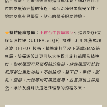
估、診斷、治療到後續的追蹤與保養，細心陪伴每
位診友度過完整的療程，確保治療效果與安全性，
讓診友享有最優質、貼心的醫美服務體驗。
堅持原廠設備：
小宙台中醫學診所
引進最新Q+立
線音波拉提（ULTRAcel Q+）機種，利用聚焦式超
音波（HIFU）技術，精準施打至皮下深處SMAS筋
膜層，雙探頭設計更可以大幅提升施打範圍及精準
度，
點狀探頭可緊密服貼於臉部、線性探頭可針對
肥厚部位重點加強，不論臉頰、雙下巴、手臂、副
乳、腹部、大腿等均可廣泛運用，並且術後立即見
效
，讓診友能夠快速達到理想的療程效果。