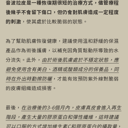
音波拉皮是一種恢復期很短的治療方式，儘管療程
後幾乎不會留下傷口，但仍會對肌膚造成一定程度
的刺激
，使其處於比較脆弱的狀態。
為了幫助肌膚恢復健康，建議使用溫和舒緩的保濕
產品作為術後護膚，以補充因角質鬆動所導致的水
分流失。此外，
由於術後肌膚處於不穩定狀態，應
避免使用含有美白、酒精或酸類成分的保養品，同
時在外出時勤擦防曬
，才能有效預防紫外線對脆弱
的皮膚組織造成損害。
最後，
在治療後的3-6個月內，皮膚真皮會進入再生
階段，產生大量的膠原蛋白和彈性纖維，這時建議
可以口服的方式增加維生素C和膠原蛋白的攝取量
，