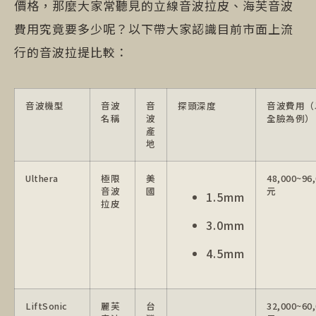
價格，那麼大家常聽見的立線音波拉皮、海芙音波
費用究竟要多少呢？以下帶大家認識目前市面上流
行的音波拉提比較：
音波機型
音波
音
探頭深度
音波費用（
名稱
波
全臉為例）
產
地
Ulthera
極限
美
48,000~96
音波
國
元
1.5mm
拉皮
3.0mm
4.5mm
LiftSonic
麗芙
台
32,000~60