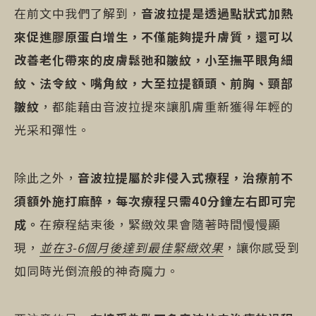
在前文中我們了解到，
音波拉提是透過點狀式加熱
來促進膠原蛋白增生，不僅能夠提升膚質，還可以
改善老化帶來的皮膚鬆弛和皺紋，小至撫平眼角細
紋、法令紋、嘴角紋，大至拉提額頭、前胸、頸部
皺紋
，都能藉由音波拉提來讓肌膚重新獲得年輕的
光采和彈性。
除此之外，
音波拉提屬於非侵入式療程，治療前不
須額外施打麻醉，每次療程只需40分鐘左右即可完
成。
在療程結束後，緊緻效果會隨著時間慢慢顯
現，
並在3-6個月後達到最佳緊緻效果
，讓你感受到
如同時光倒流般的神奇魔力。