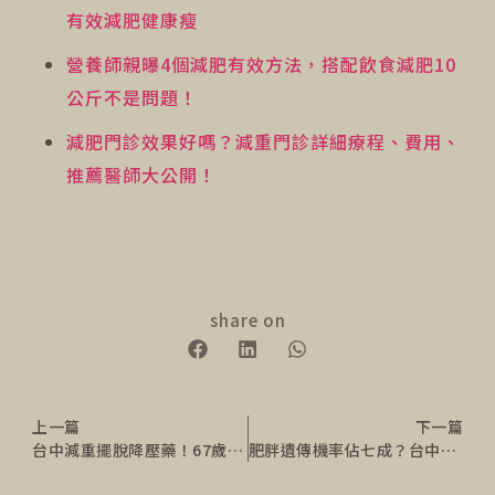
有效減肥健康瘦
營養師親曝4個減肥有效方法，搭配飲食減肥10
公斤不是問題！
減肥門診效果好嗎？減重門診詳細療程、費用、
推薦醫師大公開！
share on
上一篇
下一篇
台中減重擺脫降壓藥！67歲成功減重15.76%的自己
肥胖遺傳機率佔七成？台中減重門診教你運用肥胖體質檢測結果瘦身！