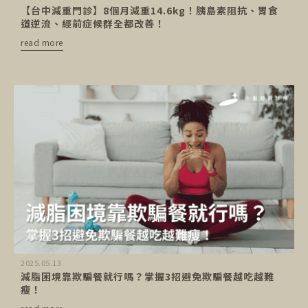
【台中減重門診】8個月減重14.6kg！胰島素阻抗、胃食
道逆流、經前症候群全都改善！
read more
2025.05.13
減脂困境靠欺騙餐就行嗎？掌握3招避免欺騙餐越吃越難
瘦！